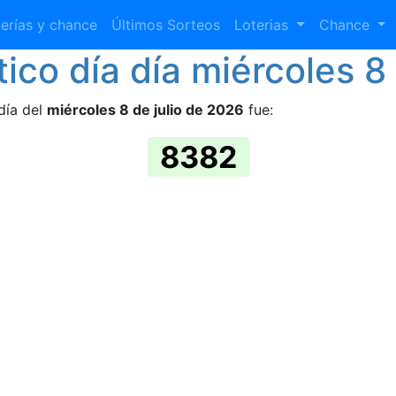
erías y chance
Últimos Sorteos
Loterias
Chance
ico día día miércoles 8 
día del
miércoles 8 de julio de 2026
fue:
8382