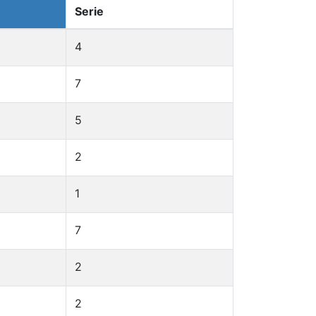
Serie
4
7
5
2
1
7
2
2