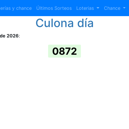
erías y chance
Últimos Sorteos
Loterias
Chance
Culona día
 de 2026
:
0872