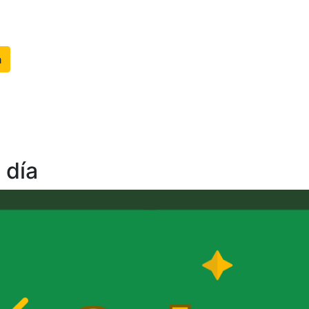
a
 día