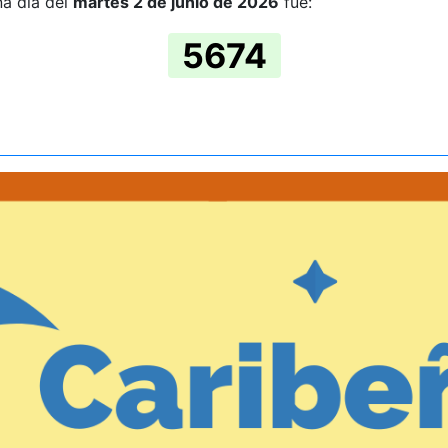
ña día del
martes 2 de junio de 2026
fue:
5674