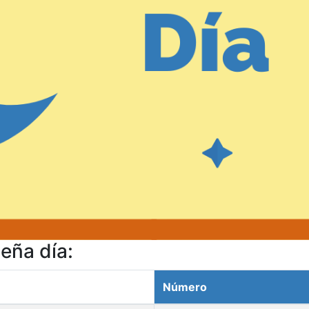
eña día:
Número