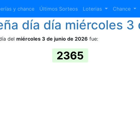
erías y chance
Últimos Sorteos
Loterias
Chance
ña día día miércoles 3
día del
miércoles 3 de junio de 2026
fue:
2365